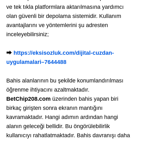
ve tek tıkla platformlara aktarılmasına yardımcı
olan güvenli bir depolama sistemidir. Kullanım
avantajlarını ve yöntemlerini şu adresten
inceleyebilirsiniz;
⮕
https://eksisozluk.com/dijital-cuzdan-
uygulamalari–7644488
Bahis alanlarının bu şekilde konumlandırılması
öğrenme ihtiyacını azaltmaktadır.
BetChip208.com
üzerinden bahis yapan biri
birkaç girişten sonra ekranın mantığını
kavramaktadır. Hangi adımın ardından hangi
alanın geleceği bellidir. Bu öngörülebilirlik
kullanıcıyı rahatlatmaktadır. Bahis davranışı daha