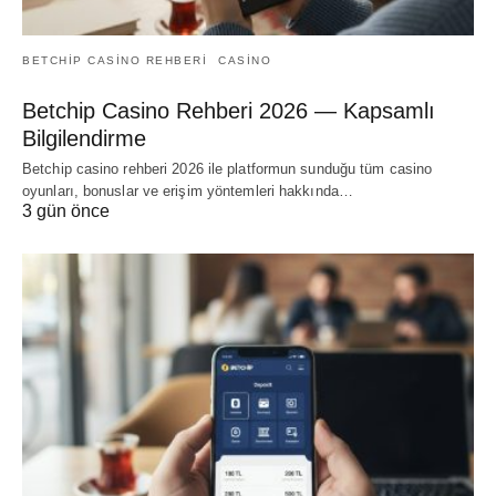
BETCHIP CASINO REHBERI
CASINO
Betchip Casino Rehberi 2026 — Kapsamlı
Bilgilendirme
Betchip casino rehberi 2026 ile platformun sunduğu tüm casino
oyunları, bonuslar ve erişim yöntemleri hakkında…
3 gün önce