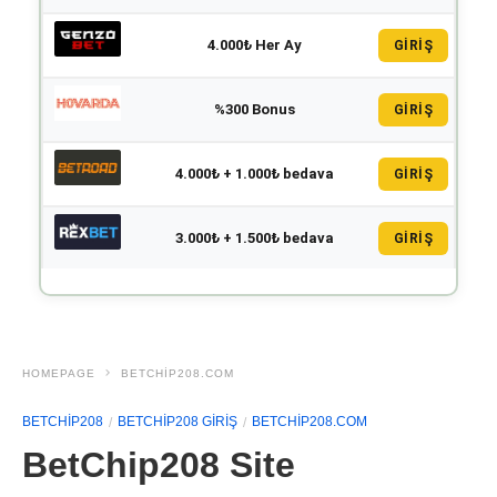
4.000₺ Her Ay
GİRİŞ
%300 Bonus
GİRİŞ
4.000₺ + 1.000₺ bedava
GİRİŞ
3.000₺ + 1.500₺ bedava
GİRİŞ
HOMEPAGE
BETCHIP208.COM
BETCHIP208
BETCHIP208 GIRIŞ
BETCHIP208.COM
BetChip208 Site