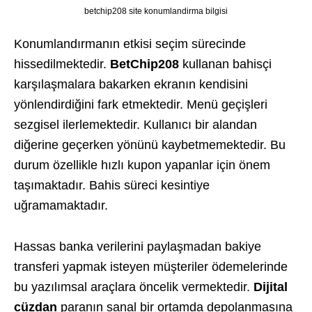
betchip208 site konumlandirma bilgisi
Konumlandırmanın etkisi seçim sürecinde
hissedilmektedir.
BetChip208
kullanan bahisçi
karşılaşmalara bakarken ekranın kendisini
yönlendirdiğini fark etmektedir. Menü geçişleri
sezgisel ilerlemektedir. Kullanıcı bir alandan
diğerine geçerken yönünü kaybetmemektedir. Bu
durum özellikle hızlı kupon yapanlar için önem
taşımaktadır. Bahis süreci kesintiye
uğramamaktadır.
Hassas banka verilerini paylaşmadan bakiye
transferi yapmak isteyen müşteriler ödemelerinde
bu yazılımsal araçlara öncelik vermektedir.
Dijital
cüzdan
paranın sanal bir ortamda depolanmasına