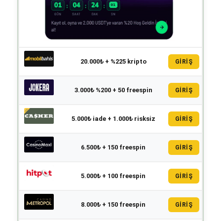
20.000₺ + %225 kripto
GİRİŞ
3.000₺ %200 + 50 freespin
GİRİŞ
5.000₺ iade + 1.000₺ risksiz
GİRİŞ
6.500₺ + 150 freespin
GİRİŞ
5.000₺ + 100 freespin
GİRİŞ
8.000₺ + 150 freespin
GİRİŞ