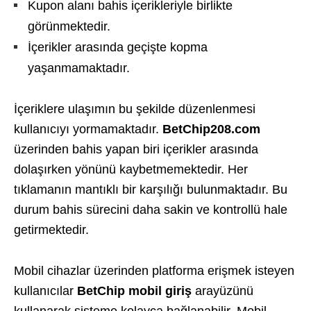
Kupon alanı bahis içerikleriyle birlikte
görünmektedir.
İçerikler arasında geçişte kopma
yaşanmamaktadır.
İçeriklere ulaşımın bu şekilde düzenlenmesi
kullanıcıyı yormamaktadır.
BetChip208.com
üzerinden bahis yapan biri içerikler arasında
dolaşırken yönünü kaybetmemektedir. Her
tıklamanın mantıklı bir karşılığı bulunmaktadır. Bu
durum bahis sürecini daha sakin ve kontrollü hale
getirmektedir.
Mobil cihazlar üzerinden platforma erişmek isteyen
kullanıcılar
BetChip mobil giriş
arayüzünü