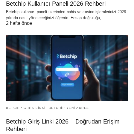
Betchip Kullanıcı Paneli 2026 Rehberi
Betchip kullanıcı paneli üzerinden bahis ve casino işlemlerinizi 2026
yılında nasıl yöneteceğinizi öğrenin. Hesap doğruluğu,…
2 hafta önce
BETCHIP GIRIS LINKI
BETCHIP YENI ADRES
Betchip Giriş Linki 2026 – Doğrudan Erişim
Rehberi