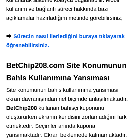
kullanarak sisteme kolayca bağlanabilir. Mobil
kullanım ve bağlantı süreci hakkında bazı
açıklamalar hazırladığım metinde görebilirsiniz;
⮕
Sürecin nasıl ilerlediğini buraya tıklayarak
öğrenebilirsiniz.
BetChip208.com Site Konumunun
Bahis Kullanımına Yansıması
Site konumunun bahis kullanımına yansıması
ekran davranışından net biçimde anlaşılmaktadır.
BetChip208
kullanan bahisçi kuponunu
oluştururken ekranın kendisini zorlamadığını fark
etmektedir. Seçimler anında kupona
yansımaktadır. Ekran beklemede kalmamaktadır.