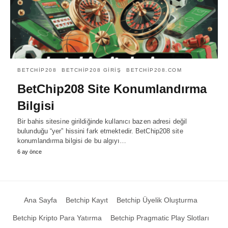
BETCHIP208
BETCHIP208 GIRIŞ
BETCHIP208.COM
BetChip208 Site Konumlandırma
Bilgisi
Bir bahis sitesine girildiğinde kullanıcı bazen adresi değil
bulunduğu “yer” hissini fark etmektedir. BetChip208 site
konumlandırma bilgisi de bu algıyı…
6 ay önce
Ana Sayfa
Betchip Kayıt
Betchip Üyelik Oluşturma
Betchip Kripto Para Yatırma
Betchip Pragmatic Play Slotları