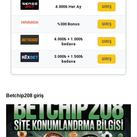
4.000₺ Her Ay
GİRİŞ
%300 Bonus
GİRİŞ
4.000₺ + 1.000₺
GİRİŞ
bedava
3.000₺ + 1.500₺
GİRİŞ
bedava
Betchip208 giriş