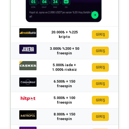
20.000₺ + %225
GİRİŞ
kripto
3.000₺ %200 + 50
GİRİŞ
freespin
5.000₺ iade +
GİRİŞ
1.000₺ risksiz
6.500₺ + 150
GİRİŞ
freespin
5.000₺ + 100
GİRİŞ
freespin
8.000₺ + 150
GİRİŞ
freespin