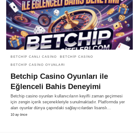
BETCHIP CANLI CASINO
BETCHIP CASINO
BETCHIP CASINO OYUNLARI
Betchip Casino Oyunları ile
Eğlenceli Bahis Deneyimi
Betchip casino oyunları kullanıcıların keyifli zaman geçirmesi
için zengin içerik seçenekleriyle sunulmaktadır. Platformda yer
alan oyunlar dünya çapındaki sağlayıcılardan lisanslı…
10 ay önce