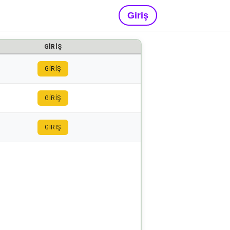
Giriş
GIRIŞ
GİRİŞ
GİRİŞ
GİRİŞ