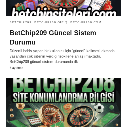
BETCHIP209
BETCHIP209 GIRIŞ
BETCHIP209.COM
BetChip209 Güncel Sistem
Durumu
Düzenli bahis yapan bir kullanıcı için “güncel” kelimesi ekranda
yazandan çok sitenin verdiği tepkilerle anlaşılmaktadır.
BetChip209 güncel sistem durumunda ilk…
6 ay önce