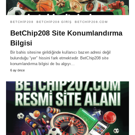
BETCHIP208
BETCHIP208 GIRIŞ
BETCHIP208.COM
BetChip208 Site Konumlandırma
Bilgisi
Bir bahis sitesine girildiğinde kullanıcı bazen adresi değil
bulunduğu “yer” hissini fark etmektedir. BetChip208 site
konumlandırma bilgisi de bu algıyı…
6 ay önce