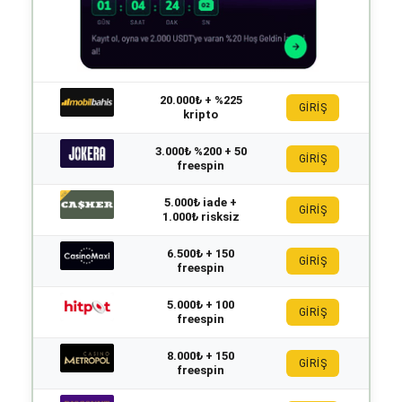
20.000₺ + %225
GİRİŞ
kripto
3.000₺ %200 + 50
GİRİŞ
freespin
5.000₺ iade +
GİRİŞ
1.000₺ risksiz
6.500₺ + 150
GİRİŞ
freespin
5.000₺ + 100
GİRİŞ
freespin
8.000₺ + 150
GİRİŞ
freespin