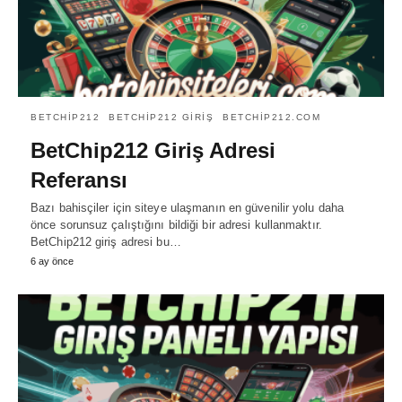
BETCHIP212
BETCHIP212 GIRIŞ
BETCHIP212.COM
BetChip212 Giriş Adresi
Referansı
Bazı bahisçiler için siteye ulaşmanın en güvenilir yolu daha
önce sorunsuz çalıştığını bildiği bir adresi kullanmaktır.
BetChip212 giriş adresi bu…
6 ay önce