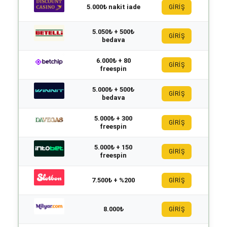
5.000₺ nakit iade
GİRİŞ
5.050₺ + 500₺
GİRİŞ
bedava
6.000₺ + 80
GİRİŞ
freespin
5.000₺ + 500₺
GİRİŞ
bedava
5.000₺ + 300
GİRİŞ
freespin
5.000₺ + 150
GİRİŞ
freespin
7.500₺ + %200
GİRİŞ
8.000₺
GİRİŞ