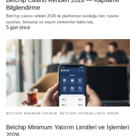
Betchip Casino Rehberi 2026 — Kapsamlı
Bilgilendirme
Betchip casino rehberi 2026 ile platformun sunduğu tüm casino
oyunları, bonuslar ve erişim yöntemleri hakkında…
5 gün önce
BETCHIP MINIMUM YATIRIM
BETCHIP YATIRIM LIMITI NEDIR
Betchip Minimum Yatırım Limitleri ve İşlemleri
2026