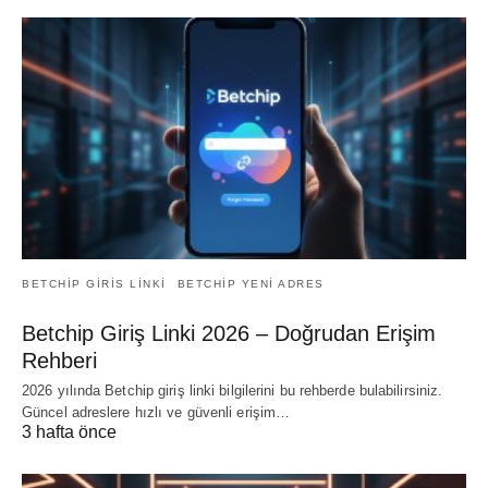
BETCHIP GIRIS LINKI
BETCHIP YENI ADRES
Betchip Giriş Linki 2026 – Doğrudan Erişim
Rehberi
2026 yılında Betchip giriş linki bilgilerini bu rehberde bulabilirsiniz.
Güncel adreslere hızlı ve güvenli erişim…
3 hafta önce