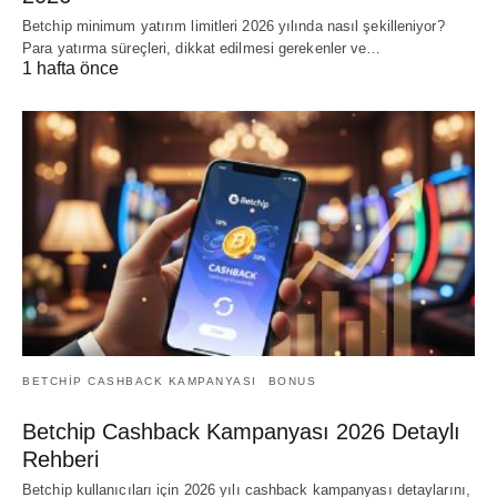
Betchip minimum yatırım limitleri 2026 yılında nasıl şekilleniyor?
Para yatırma süreçleri, dikkat edilmesi gerekenler ve…
1 hafta önce
BETCHIP CASHBACK KAMPANYASI
BONUS
Betchip Cashback Kampanyası 2026 Detaylı
Rehberi
Betchip kullanıcıları için 2026 yılı cashback kampanyası detaylarını,