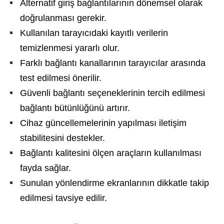
Alternatif giriş bağlantılarının dönemsel olarak
doğrulanması gerekir.
Kullanılan tarayıcıdaki kayıtlı verilerin
temizlenmesi yararlı olur.
Farklı bağlantı kanallarının tarayıcılar arasında
test edilmesi önerilir.
Güvenli bağlantı seçeneklerinin tercih edilmesi
bağlantı bütünlüğünü artırır.
Cihaz güncellemelerinin yapılması iletişim
stabilitesini destekler.
Bağlantı kalitesini ölçen araçların kullanılması
fayda sağlar.
Sunulan yönlendirme ekranlarının dikkatle takip
edilmesi tavsiye edilir.