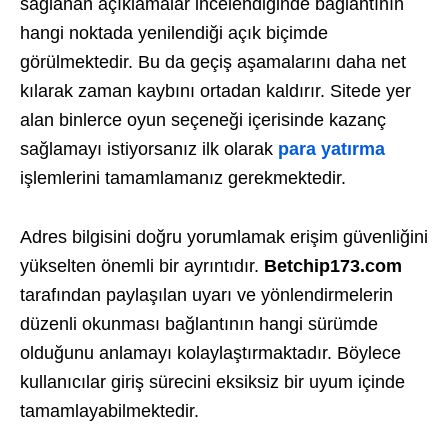
sağlanan açıklamalar incelendiğinde bağlantının
hangi noktada yenilendiği açık biçimde
görülmektedir. Bu da geçiş aşamalarını daha net
kılarak zaman kaybını ortadan kaldırır. Sitede yer
alan binlerce oyun seçeneği içerisinde kazanç
sağlamayı istiyorsanız ilk olarak
para yatırma
işlemlerini tamamlamanız gerekmektedir.
Adres bilgisini doğru yorumlamak erişim güvenliğini
yükselten önemli bir ayrıntıdır.
Betchip173.com
tarafından paylaşılan uyarı ve yönlendirmelerin
düzenli okunması bağlantının hangi sürümde
olduğunu anlamayı kolaylaştırmaktadır. Böylece
kullanıcılar giriş sürecini eksiksiz bir uyum içinde
tamamlayabilmektedir.