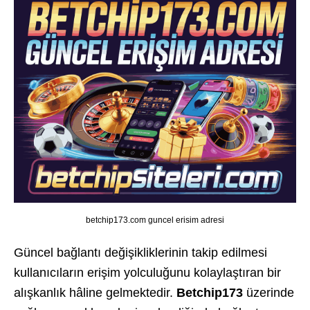
betchip173.com guncel erisim adresi
Güncel bağlantı değişikliklerinin takip edilmesi
kullanıcıların erişim yolculuğunu kolaylaştıran bir
alışkanlık hâline gelmektedir.
Betchip173
üzerinde