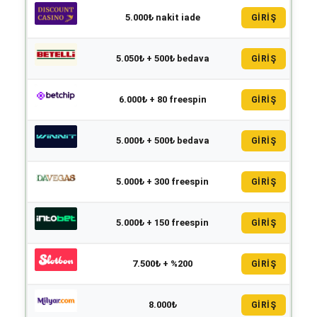
5.000₺ nakit iade
GİRİŞ
5.050₺ + 500₺ bedava
GİRİŞ
6.000₺ + 80 freespin
GİRİŞ
5.000₺ + 500₺ bedava
GİRİŞ
5.000₺ + 300 freespin
GİRİŞ
5.000₺ + 150 freespin
GİRİŞ
7.500₺ + %200
GİRİŞ
8.000₺
GİRİŞ