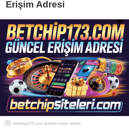
Erişim Adresi
betchip173.com guncel erisim adresi