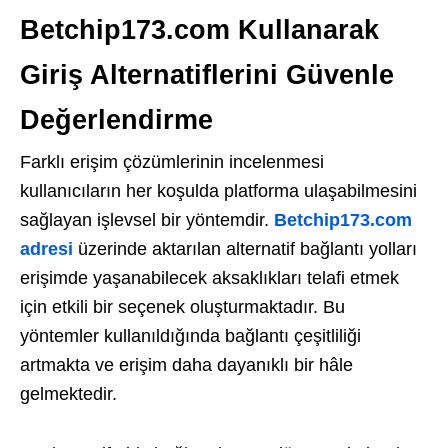
Betchip173.com Kullanarak
Giriş Alternatiflerini Güvenle
Değerlendirme
Farklı erişim çözümlerinin incelenmesi
kullanıcıların her koşulda platforma ulaşabilmesini
sağlayan işlevsel bir yöntemdir.
Betchip173.com
adresi
üzerinde aktarılan alternatif bağlantı yolları
erişimde yaşanabilecek aksaklıkları telafi etmek
için etkili bir seçenek oluşturmaktadır. Bu
yöntemler kullanıldığında bağlantı çeşitliliği
artmakta ve erişim daha dayanıklı bir hâle
gelmektedir.