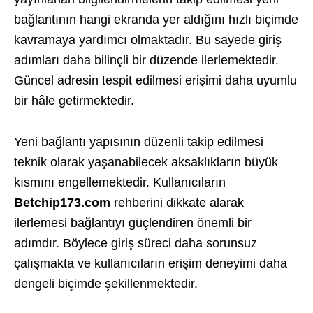
bağlantının hangi ekranda yer aldığını hızlı biçimde
kavramaya yardımcı olmaktadır. Bu sayede giriş
adımları daha bilinçli bir düzende ilerlemektedir.
Güncel adresin tespit edilmesi erişimi daha uyumlu
bir hâle getirmektedir.
Yeni bağlantı yapısının düzenli takip edilmesi
teknik olarak yaşanabilecek aksaklıkların büyük
kısmını engellemektedir. Kullanıcıların
Betchip173.com
rehberini dikkate alarak
ilerlemesi bağlantıyı güçlendiren önemli bir
adımdır. Böylece giriş süreci daha sorunsuz
çalışmakta ve kullanıcıların erişim deneyimi daha
dengeli biçimde şekillenmektedir.