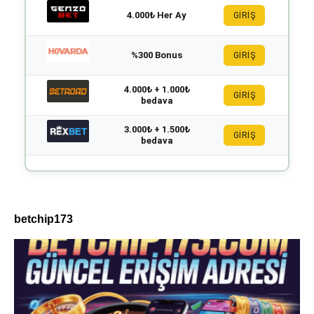
4.000₺ Her Ay
GİRİŞ
%300 Bonus
GİRİŞ
4.000₺ + 1.000₺
GİRİŞ
bedava
3.000₺ + 1.500₺
GİRİŞ
bedava
betchip173