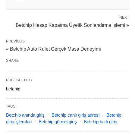
NEXT
Betchip Hesap Kapatma Üyelik Sonlandırma İşlemi »
PREVIOUS
« Betchip Auto Rulet Gerçek Masa Deneyimi
SHARE
PUBLISHED BY
betchip
TAGS:
Betchip anında giriş
Betchip canlı giriş adresi
Betchip
giriş işlemleri
Betchip güncel giriş
Betchip hızlı giriş