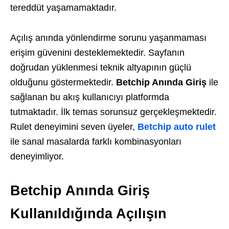
tereddüt yaşamamaktadır.
Açılış anında yönlendirme sorunu yaşanmaması
erişim güvenini desteklemektedir. Sayfanın
doğrudan yüklenmesi teknik altyapının güçlü
olduğunu göstermektedir.
Betchip Anında Giriş
ile
sağlanan bu akış kullanıcıyı platformda
tutmaktadır. İlk temas sorunsuz gerçekleşmektedir.
Rulet deneyimini seven üyeler,
Betchip auto rulet
ile sanal masalarda farklı kombinasyonları
deneyimliyor.
Betchip Anında Giriş
Kullanıldığında Açılışın