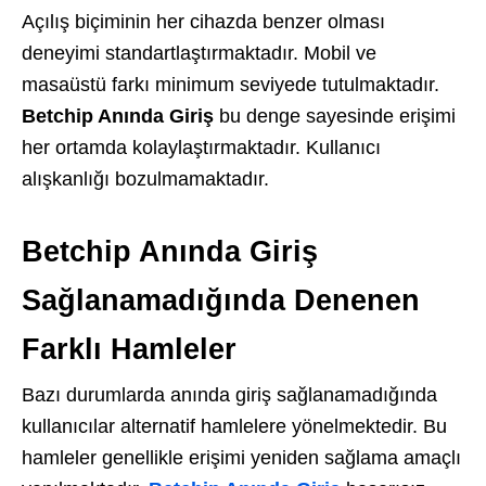
Açılış biçiminin her cihazda benzer olması
deneyimi standartlaştırmaktadır. Mobil ve
masaüstü farkı minimum seviyede tutulmaktadır.
Betchip Anında Giriş
bu denge sayesinde erişimi
her ortamda kolaylaştırmaktadır. Kullanıcı
alışkanlığı bozulmamaktadır.
Betchip Anında Giriş
Sağlanamadığında Denenen
Farklı Hamleler
Bazı durumlarda anında giriş sağlanamadığında
kullanıcılar alternatif hamlelere yönelmektedir. Bu
hamleler genellikle erişimi yeniden sağlama amaçlı