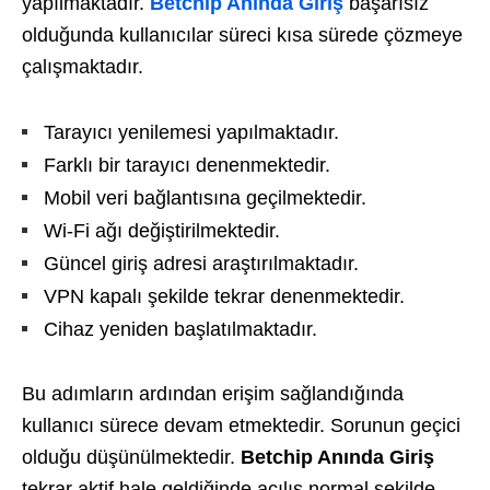
yapılmaktadır.
Betchip Anında Giriş
başarısız
olduğunda kullanıcılar süreci kısa sürede çözmeye
çalışmaktadır.
Tarayıcı yenilemesi yapılmaktadır.
Farklı bir tarayıcı denenmektedir.
Mobil veri bağlantısına geçilmektedir.
Wi-Fi ağı değiştirilmektedir.
Güncel giriş adresi araştırılmaktadır.
VPN kapalı şekilde tekrar denenmektedir.
Cihaz yeniden başlatılmaktadır.
Bu adımların ardından erişim sağlandığında
kullanıcı sürece devam etmektedir. Sorunun geçici
olduğu düşünülmektedir.
Betchip Anında Giriş
tekrar aktif hale geldiğinde açılış normal şekilde