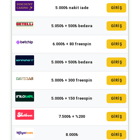
5.000₺ nakit iade
GİRİŞ
5.050₺ + 500₺ bedava
GİRİŞ
6.000₺ + 80 freespin
GİRİŞ
5.000₺ + 500₺ bedava
GİRİŞ
5.000₺ + 300 freespin
GİRİŞ
5.000₺ + 150 freespin
GİRİŞ
7.500₺ + %200
GİRİŞ
8.000₺
GİRİŞ