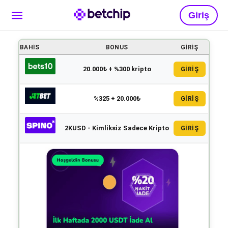
Giriş
BAHIS
BONUS
GIRIŞ
20.000₺ + %300 kripto
GİRİŞ
%325 + 20.000₺
GİRİŞ
2KUSD - Kimliksiz Sadece Kripto
GİRİŞ