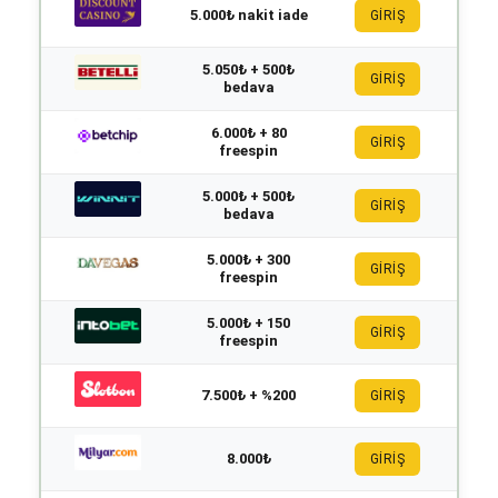
5.000₺ nakit iade
GİRİŞ
5.050₺ + 500₺
GİRİŞ
bedava
6.000₺ + 80
GİRİŞ
freespin
5.000₺ + 500₺
GİRİŞ
bedava
5.000₺ + 300
GİRİŞ
freespin
5.000₺ + 150
GİRİŞ
freespin
7.500₺ + %200
GİRİŞ
8.000₺
GİRİŞ