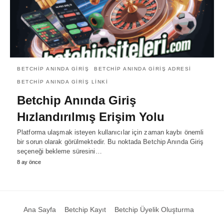
BETCHIP ANINDA GIRIŞ
BETCHIP ANINDA GIRIŞ ADRESI
BETCHIP ANINDA GIRIŞ LINKI
Betchip Anında Giriş
Hızlandırılmış Erişim Yolu
Platforma ulaşmak isteyen kullanıcılar için zaman kaybı önemli
bir sorun olarak görülmektedir. Bu noktada Betchip Anında Giriş
seçeneği bekleme süresini…
8 ay önce
Ana Sayfa
Betchip Kayıt
Betchip Üyelik Oluşturma