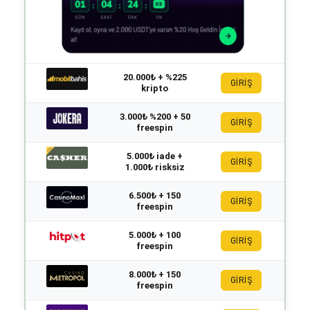
20.000₺ + %225
GİRİŞ
kripto
3.000₺ %200 + 50
GİRİŞ
freespin
5.000₺ iade +
GİRİŞ
1.000₺ risksiz
6.500₺ + 150
GİRİŞ
freespin
5.000₺ + 100
GİRİŞ
freespin
8.000₺ + 150
GİRİŞ
freespin