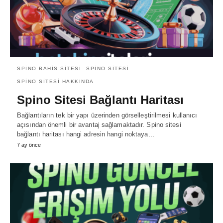
SPINO BAHIS SITESI
SPINO SITESI
SPINO SITESI HAKKINDA
Spino Sitesi Bağlantı Haritası
Bağlantıların tek bir yapı üzerinden görselleştirilmesi kullanıcı
açısından önemli bir avantaj sağlamaktadır. Spino sitesi
bağlantı haritası hangi adresin hangi noktaya…
7 ay önce