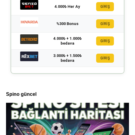
4.000₺ Her Ay
GİRİŞ
%300 Bonus
GİRİŞ
4.000₺ + 1.000₺
GİRİŞ
bedava
3.000₺ + 1.500₺
GİRİŞ
bedava
Spino güncel