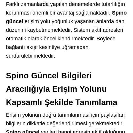
Farklı zamanlarda yapılan denemelerde tutarlılığın
korunması önemli bir avantaj sağlamaktadır.
Spino
güncel
erişim yolu yoğunluk yaşanan anlarda dahi
düzenini kaybetmemektedir. Sistem aktif adresleri
otomatik olarak önceliklendirmektedir. Böylece
bağlantı akışı kesintiye uğramadan
sürdürülebilmektedir.
Spino Güncel Bilgileri
Aracılığıyla Erişim Yolunu
Kapsamlı Şekilde Tanımlama
Erişim yolunun doğru tanımlanması için paylaşılan
bilgilerin dikkatle değerlendirilmesi gerekmektedir.
Spino güncel
verileri hangi adresin aktif olduğunu