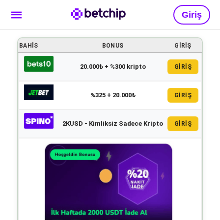
Giriş
BAHIS
BONUS
GIRIŞ
20.000₺ + %300 kripto
GİRİŞ
%325 + 20.000₺
GİRİŞ
2KUSD - Kimliksiz Sadece Kripto
GİRİŞ