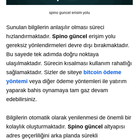
spino guncel erisim yolu
Sunulan bilgilerin anlaşılır olması süreci
hızlandırmaktadır.
Spino güncel
erişim yolu
gereksiz yönlendirmeleri devre dışı bırakmaktadır.
Bu sayede tek adımda doğru noktaya
ulaşılmaktadır. Sürecin kısalması kullanım rahatlığı
sağlamaktadır. Sizler de siteye
bitcoin ödeme
yöntemi
veya diğer ödeme yöntemleri ile yatırım
yaparak bahis oynamaya tam gaz devam
edebilirsiniz.
Bilgilerin otomatik olarak yenilenmesi de önemli bir
kolaylık oluşturmaktadır.
Spino güncel
altyapısı
adres geçerliliğini arka planda sürekli