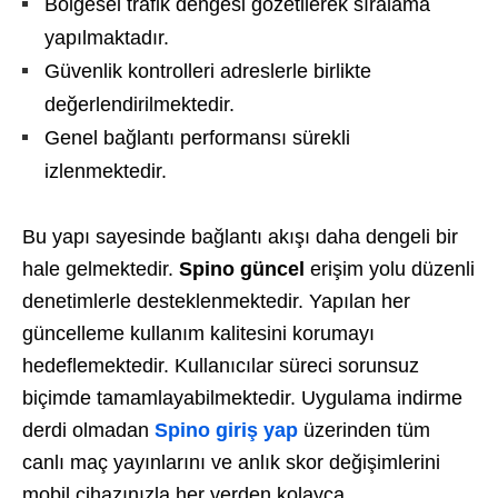
Bölgesel trafik dengesi gözetilerek sıralama
yapılmaktadır.
Güvenlik kontrolleri adreslerle birlikte
değerlendirilmektedir.
Genel bağlantı performansı sürekli
izlenmektedir.
Bu yapı sayesinde bağlantı akışı daha dengeli bir
hale gelmektedir.
Spino güncel
erişim yolu düzenli
denetimlerle desteklenmektedir. Yapılan her
güncelleme kullanım kalitesini korumayı
hedeflemektedir. Kullanıcılar süreci sorunsuz
biçimde tamamlayabilmektedir. Uygulama indirme
derdi olmadan
Spino giriş yap
üzerinden tüm
canlı maç yayınlarını ve anlık skor değişimlerini
mobil cihazınızla her yerden kolayca