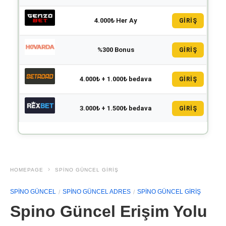
4.000₺ Her Ay
GİRİŞ
%300 Bonus
GİRİŞ
4.000₺ + 1.000₺ bedava
GİRİŞ
3.000₺ + 1.500₺ bedava
GİRİŞ
HOMEPAGE
SPINO GÜNCEL GIRIŞ
SPINO GÜNCEL
SPINO GÜNCEL ADRES
SPINO GÜNCEL GIRIŞ
Spino Güncel Erişim Yolu