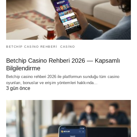
BETCHIP CASINO REHBERI
CASINO
Betchip Casino Rehberi 2026 — Kapsamlı
Bilgilendirme
Betchip casino rehberi 2026 ile platformun sunduğu tüm casino
oyunları, bonuslar ve erişim yöntemleri hakkında…
3 gün önce