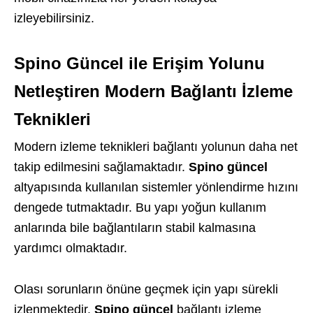
izleyebilirsiniz.
Spino Güncel ile Erişim Yolunu
Netleştiren Modern Bağlantı İzleme
Teknikleri
Modern izleme teknikleri bağlantı yolunun daha net
takip edilmesini sağlamaktadır.
Spino güncel
altyapısında kullanılan sistemler yönlendirme hızını
dengede tutmaktadır. Bu yapı yoğun kullanım
anlarında bile bağlantıların stabil kalmasına
yardımcı olmaktadır.
Olası sorunların önüne geçmek için yapı sürekli
izlenmektedir.
Spino güncel
bağlantı izleme