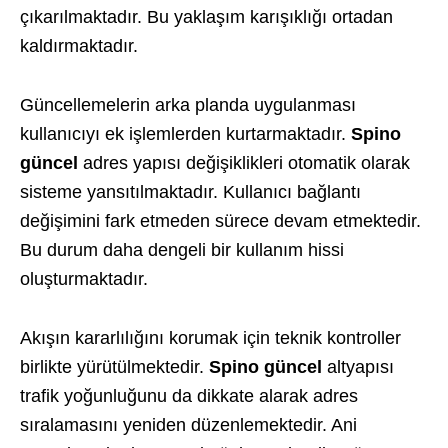
çıkarılmaktadır. Bu yaklaşım karışıklığı ortadan
kaldırmaktadır.
Güncellemelerin arka planda uygulanması
kullanıcıyı ek işlemlerden kurtarmaktadır.
Spino
güncel
adres yapısı değişiklikleri otomatik olarak
sisteme yansıtılmaktadır. Kullanıcı bağlantı
değişimini fark etmeden sürece devam etmektedir.
Bu durum daha dengeli bir kullanım hissi
oluşturmaktadır.
Akışın kararlılığını korumak için teknik kontroller
birlikte yürütülmektedir.
Spino güncel
altyapısı
trafik yoğunluğunu da dikkate alarak adres
sıralamasını yeniden düzenlemektedir. Ani