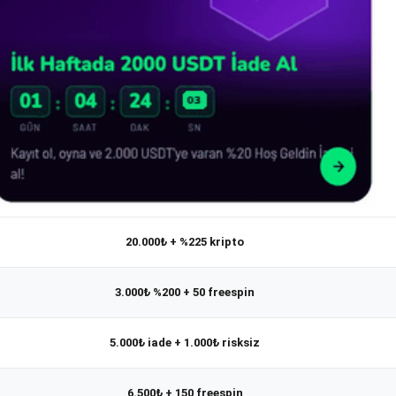
20.000₺ + %225 kripto
3.000₺ %200 + 50 freespin
5.000₺ iade + 1.000₺ risksiz
6.500₺ + 150 freespin