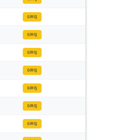
GİRİŞ
GİRİŞ
GİRİŞ
GİRİŞ
GİRİŞ
GİRİŞ
GİRİŞ