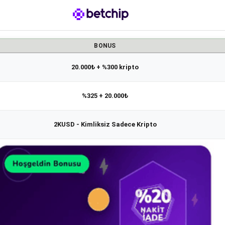
BONUS
20.000₺ + %300 kripto
%325 + 20.000₺
2KUSD - Kimliksiz Sadece Kripto