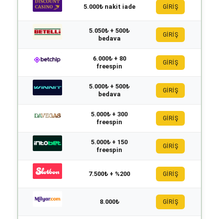
5.000₺ nakit iade
GİRİŞ
5.050₺ + 500₺
GİRİŞ
bedava
6.000₺ + 80
GİRİŞ
freespin
5.000₺ + 500₺
GİRİŞ
bedava
5.000₺ + 300
GİRİŞ
freespin
5.000₺ + 150
GİRİŞ
freespin
7.500₺ + %200
GİRİŞ
8.000₺
GİRİŞ