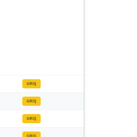
GİRİŞ
GİRİŞ
GİRİŞ
GİRİŞ