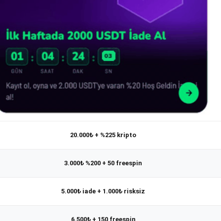
20.000₺ + %225 kripto
3.000₺ %200 + 50 freespin
5.000₺ iade + 1.000₺ risksiz
6.500₺ + 150 freespin