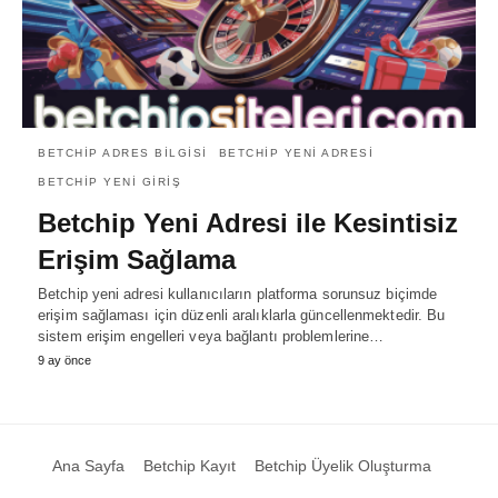
BETCHIP ADRES BILGISI
BETCHIP YENI ADRESI
BETCHIP YENI GIRIŞ
Betchip Yeni Adresi ile Kesintisiz
Erişim Sağlama
Betchip yeni adresi kullanıcıların platforma sorunsuz biçimde
erişim sağlaması için düzenli aralıklarla güncellenmektedir. Bu
sistem erişim engelleri veya bağlantı problemlerine…
9 ay önce
Ana Sayfa
Betchip Kayıt
Betchip Üyelik Oluşturma