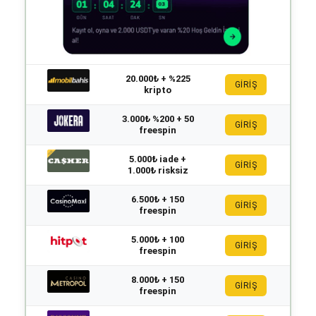
20.000₺ + %225
GİRİŞ
kripto
3.000₺ %200 + 50
GİRİŞ
freespin
5.000₺ iade +
GİRİŞ
1.000₺ risksiz
6.500₺ + 150
GİRİŞ
freespin
5.000₺ + 100
GİRİŞ
freespin
8.000₺ + 150
GİRİŞ
freespin