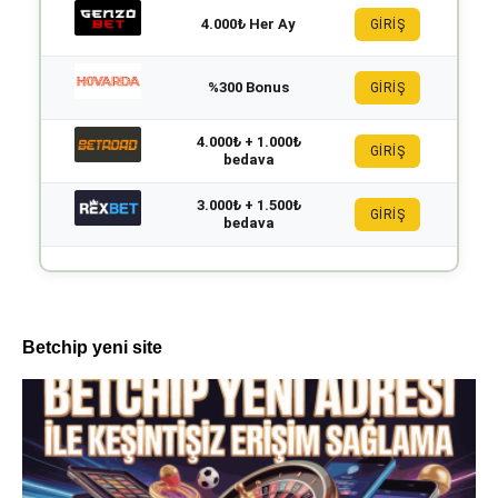
4.000₺ Her Ay
GİRİŞ
%300 Bonus
GİRİŞ
4.000₺ + 1.000₺
GİRİŞ
bedava
3.000₺ + 1.500₺
GİRİŞ
bedava
Betchip yeni site