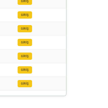
GİRİŞ
GİRİŞ
GİRİŞ
GİRİŞ
GİRİŞ
GİRİŞ
GİRİŞ