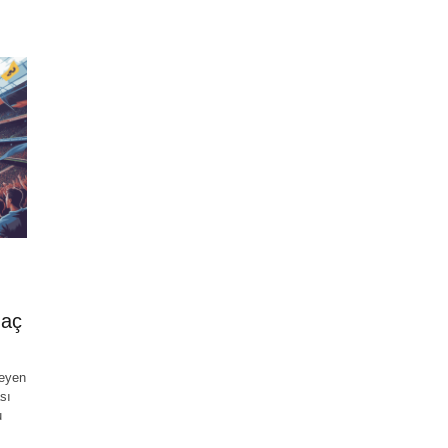
Maç
teyen
sı
u