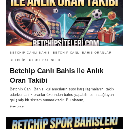
BETCHIP CANLI BAHIS
BETCHIP CANLI BAHIS ORANLARI
BETCHIP FUTBOL BAHISLERI
Betchip Canlı Bahis ile Anlık
Oran Takibi
Betchip Canlı Bahis, kullanıcıların spor karşılaşmalarını takip
ederken anlık oranlar üzerinden bahis yapabilmesini sağlayan
gelişmiş bir sistem sunmaktadır. Bu sistem,…
9 ay önce