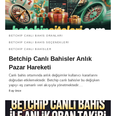
BETCHIP CANLI BAHIS ORANLARI
BETCHIP CANLI BAHIS SEÇENEKLERI
BETCHIP CANLI BAHISLER
Betchip Canlı Bahisler Anlık
Pazar Hareketi
Canlı bahis ortamında anlık değişimler kullanıcı kararlarını
doğrudan etkilemektedir. Betchip canlı bahisler bu değişken
yapıyı eş zamanlı veri akışıyla yönetmektedir.…
8 ay önce