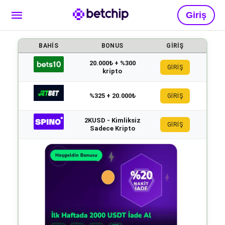
Giriş
BAHIS
BONUS
GIRIŞ
20.000₺ + %300
GİRİŞ
kripto
%325 + 20.000₺
GİRİŞ
2KUSD - Kimliksiz
GİRİŞ
Sadece Kripto