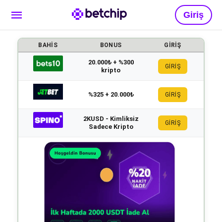
Giriş
BAHIS
BONUS
GIRIŞ
20.000₺ + %300
GİRİŞ
kripto
%325 + 20.000₺
GİRİŞ
2KUSD - Kimliksiz
GİRİŞ
Sadece Kripto