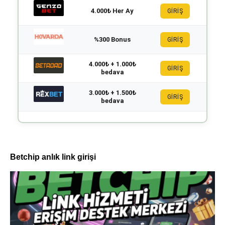
4.000₺ Her Ay
GİRİŞ
%300 Bonus
GİRİŞ
4.000₺ + 1.000₺
GİRİŞ
bedava
3.000₺ + 1.500₺
GİRİŞ
bedava
Betchip anlık link girişi