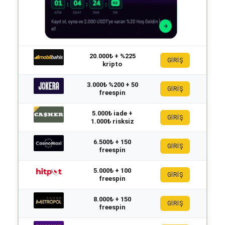
20.000₺ + %225
GİRİŞ
kripto
3.000₺ %200 + 50
GİRİŞ
freespin
5.000₺ iade +
GİRİŞ
1.000₺ risksiz
6.500₺ + 150
GİRİŞ
freespin
5.000₺ + 100
GİRİŞ
freespin
8.000₺ + 150
GİRİŞ
freespin