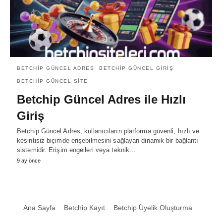
BETCHIP GÜNCEL ADRES
BETCHIP GÜNCEL GIRIŞ
BETCHIP GÜNCEL SITE
Betchip Güncel Adres ile Hızlı
Giriş
Betchip Güncel Adres, kullanıcıların platforma güvenli, hızlı ve
kesintisiz biçimde erişebilmesini sağlayan dinamik bir bağlantı
sistemidir. Erişim engelleri veya teknik…
9 ay önce
Ana Sayfa
Betchip Kayıt
Betchip Üyelik Oluşturma