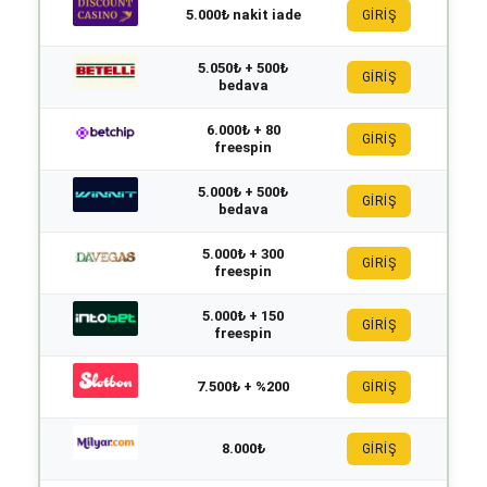
5.000₺ nakit iade
GİRİŞ
5.050₺ + 500₺
GİRİŞ
bedava
6.000₺ + 80
GİRİŞ
freespin
5.000₺ + 500₺
GİRİŞ
bedava
5.000₺ + 300
GİRİŞ
freespin
5.000₺ + 150
GİRİŞ
freespin
7.500₺ + %200
GİRİŞ
8.000₺
GİRİŞ