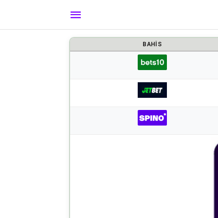
BAHIS