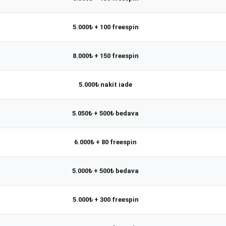
5.000₺ + 100 freespin
8.000₺ + 150 freespin
5.000₺ nakit iade
5.050₺ + 500₺ bedava
6.000₺ + 80 freespin
5.000₺ + 500₺ bedava
5.000₺ + 300 freespin