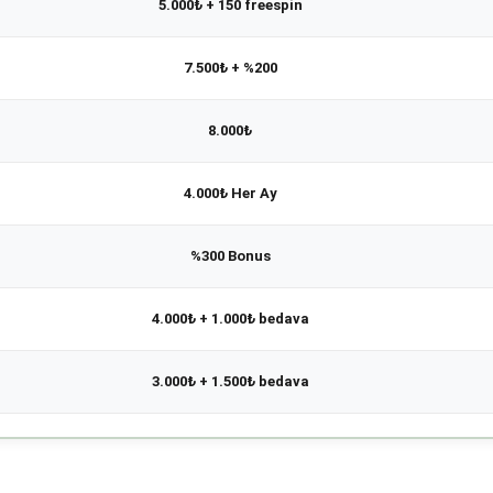
5.000₺ + 150 freespin
7.500₺ + %200
8.000₺
4.000₺ Her Ay
%300 Bonus
4.000₺ + 1.000₺ bedava
3.000₺ + 1.500₺ bedava