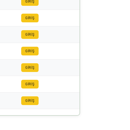
GİRİŞ
GİRİŞ
GİRİŞ
GİRİŞ
GİRİŞ
GİRİŞ
GİRİŞ