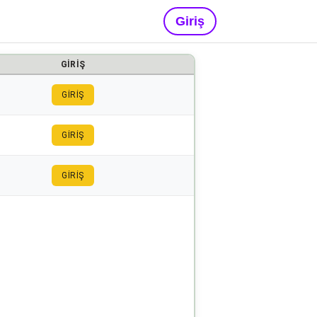
Giriş
GIRIŞ
GİRİŞ
GİRİŞ
GİRİŞ