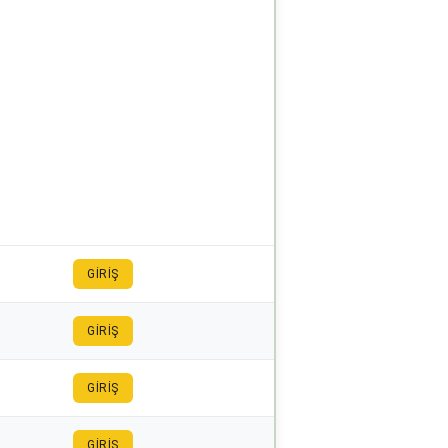
GİRİŞ
GİRİŞ
GİRİŞ
GİRİŞ