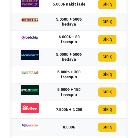
5.000₺ nakit iade
GİRİŞ
5.050₺ + 500₺
GİRİŞ
bedava
6.000₺ + 80
GİRİŞ
freespin
5.000₺ + 500₺
GİRİŞ
bedava
5.000₺ + 300
GİRİŞ
freespin
5.000₺ + 150
GİRİŞ
freespin
7.500₺ + %200
GİRİŞ
8.000₺
GİRİŞ