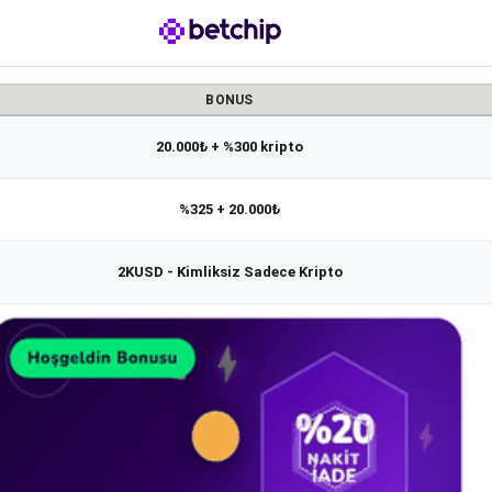
BONUS
20.000₺ + %300 kripto
%325 + 20.000₺
2KUSD - Kimliksiz Sadece Kripto