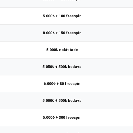
5.000₺ + 100 freespin
8.000₺ + 150 freespin
5.000₺ nakit iade
5.050₺ + 500₺ bedava
6.000₺ + 80 freespin
5.000₺ + 500₺ bedava
5.000₺ + 300 freespin