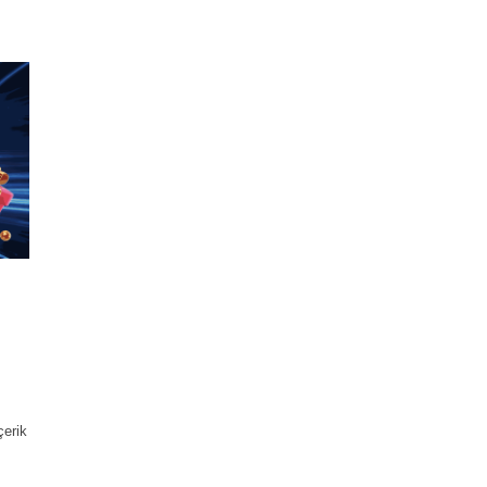
çerik