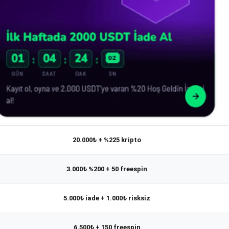
20.000₺ + %225 kripto
3.000₺ %200 + 50 freespin
5.000₺ iade + 1.000₺ risksiz
6.500₺ + 150 freespin