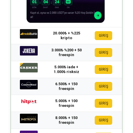
20.000₺ + %225
GİRİŞ
kripto
3.000₺ %200 + 50
GİRİŞ
freespin
5.000₺ iade +
GİRİŞ
1.000₺ risksiz
6.500₺ + 150
GİRİŞ
freespin
5.000₺ + 100
GİRİŞ
freespin
8.000₺ + 150
GİRİŞ
freespin