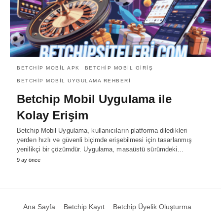
BETCHIP MOBIL APK
BETCHIP MOBIL GIRIŞ
BETCHIP MOBIL UYGULAMA REHBERI
Betchip Mobil Uygulama ile
Kolay Erişim
Betchip Mobil Uygulama, kullanıcıların platforma diledikleri
yerden hızlı ve güvenli biçimde erişebilmesi için tasarlanmış
yenilikçi bir çözümdür. Uygulama, masaüstü sürümdeki…
9 ay önce
Ana Sayfa
Betchip Kayıt
Betchip Üyelik Oluşturma