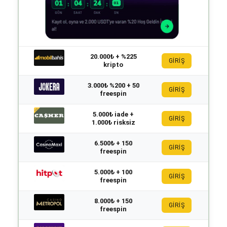
20.000₺ + %225
GİRİŞ
kripto
3.000₺ %200 + 50
GİRİŞ
freespin
5.000₺ iade +
GİRİŞ
1.000₺ risksiz
6.500₺ + 150
GİRİŞ
freespin
5.000₺ + 100
GİRİŞ
freespin
8.000₺ + 150
GİRİŞ
freespin