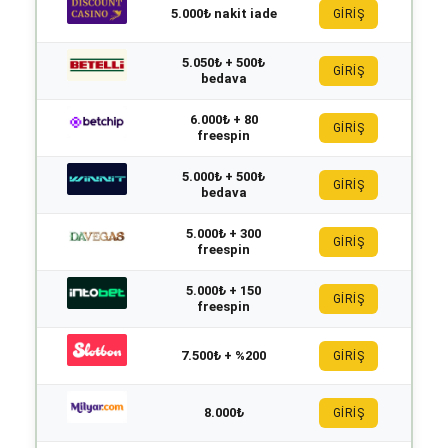
5.000₺ nakit iade
GİRİŞ
5.050₺ + 500₺
GİRİŞ
bedava
6.000₺ + 80
GİRİŞ
freespin
5.000₺ + 500₺
GİRİŞ
bedava
5.000₺ + 300
GİRİŞ
freespin
5.000₺ + 150
GİRİŞ
freespin
7.500₺ + %200
GİRİŞ
8.000₺
GİRİŞ