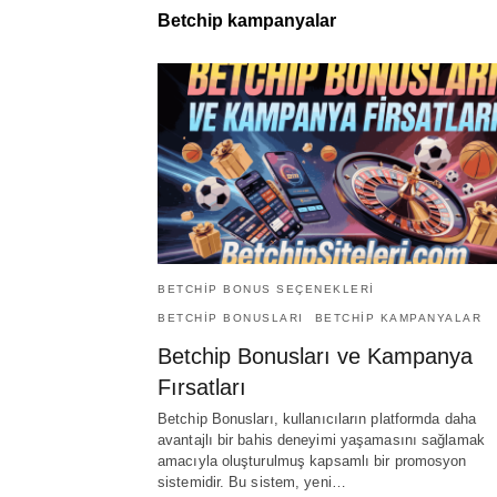
Betchip kampanyalar
BETCHIP BONUS SEÇENEKLERI
BETCHIP BONUSLARI
BETCHIP KAMPANYALAR
Betchip Bonusları ve Kampanya
Fırsatları
Betchip Bonusları, kullanıcıların platformda daha
avantajlı bir bahis deneyimi yaşamasını sağlamak
amacıyla oluşturulmuş kapsamlı bir promosyon
sistemidir. Bu sistem, yeni…