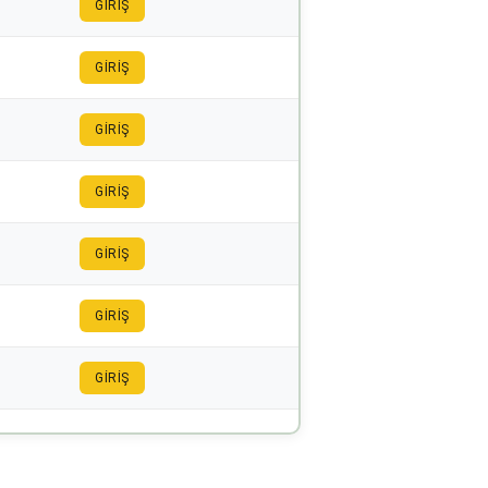
GİRİŞ
GİRİŞ
GİRİŞ
GİRİŞ
GİRİŞ
GİRİŞ
GİRİŞ