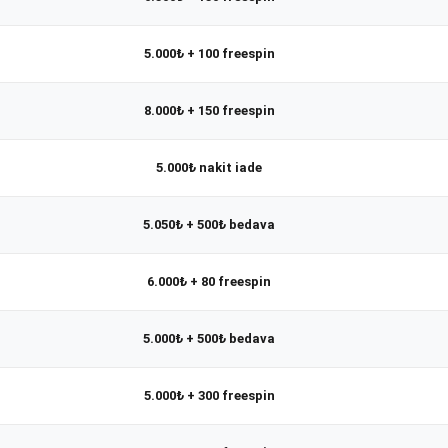
5.000₺ + 100 freespin
8.000₺ + 150 freespin
5.000₺ nakit iade
5.050₺ + 500₺ bedava
6.000₺ + 80 freespin
5.000₺ + 500₺ bedava
5.000₺ + 300 freespin