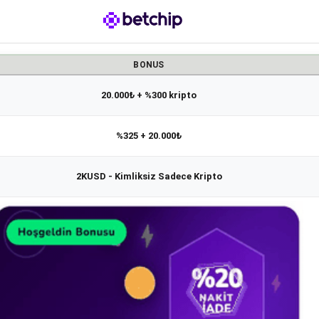
BONUS
20.000₺ + %300 kripto
%325 + 20.000₺
2KUSD - Kimliksiz Sadece Kripto