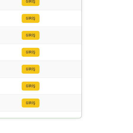
GİRİŞ
GİRİŞ
GİRİŞ
GİRİŞ
GİRİŞ
GİRİŞ
GİRİŞ