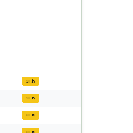
GİRİŞ
GİRİŞ
GİRİŞ
GİRİŞ