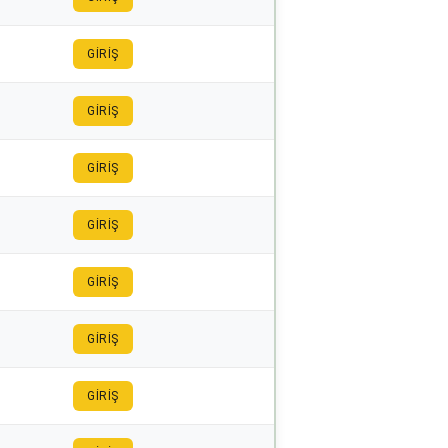
GİRİŞ
GİRİŞ
GİRİŞ
GİRİŞ
GİRİŞ
GİRİŞ
GİRİŞ