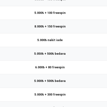
5.000₺ + 100 freespin
8.000₺ + 150 freespin
5.000₺ nakit iade
5.050₺ + 500₺ bedava
6.000₺ + 80 freespin
5.000₺ + 500₺ bedava
5.000₺ + 300 freespin