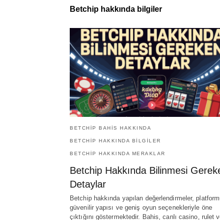
Betchip hakkında bilgiler
BETCHIP BAHIS HAKKINDA
BETCHIP HAKKINDA BILGILER
BETCHIP HAKKINDA MERAKLAR
Betchip Hakkında Bilinmesi Gerek
Detaylar
Betchip hakkında yapılan değerlendirmeler, platfor
güvenilir yapısı ve geniş oyun seçenekleriyle öne
çıktığını göstermektedir. Bahis, canlı casino, rulet 