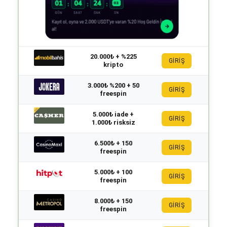
20.000₺ + %225
GİRİŞ
kripto
3.000₺ %200 + 50
GİRİŞ
freespin
5.000₺ iade +
GİRİŞ
1.000₺ risksiz
6.500₺ + 150
GİRİŞ
freespin
5.000₺ + 100
GİRİŞ
freespin
8.000₺ + 150
GİRİŞ
freespin