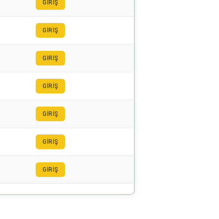
GİRİŞ
GİRİŞ
GİRİŞ
GİRİŞ
GİRİŞ
GİRİŞ
GİRİŞ