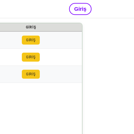
Giriş
GIRIŞ
GİRİŞ
GİRİŞ
GİRİŞ