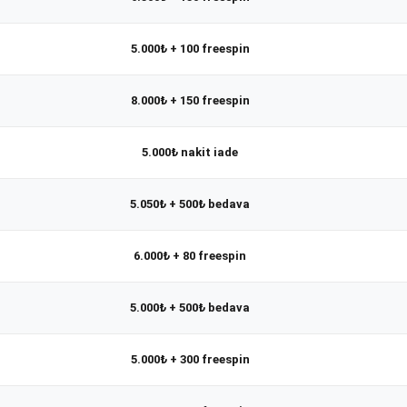
5.000₺ + 100 freespin
8.000₺ + 150 freespin
5.000₺ nakit iade
5.050₺ + 500₺ bedava
6.000₺ + 80 freespin
5.000₺ + 500₺ bedava
5.000₺ + 300 freespin