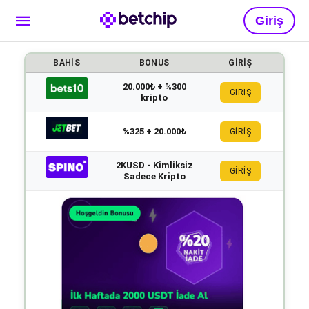
Giriş
BAHIS
BONUS
GIRIŞ
20.000₺ + %300
GİRİŞ
kripto
%325 + 20.000₺
GİRİŞ
2KUSD - Kimliksiz
GİRİŞ
Sadece Kripto