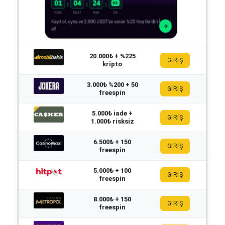
20.000₺ + %225
GİRİŞ
kripto
3.000₺ %200 + 50
GİRİŞ
freespin
5.000₺ iade +
GİRİŞ
1.000₺ risksiz
6.500₺ + 150
GİRİŞ
freespin
5.000₺ + 100
GİRİŞ
freespin
8.000₺ + 150
GİRİŞ
freespin