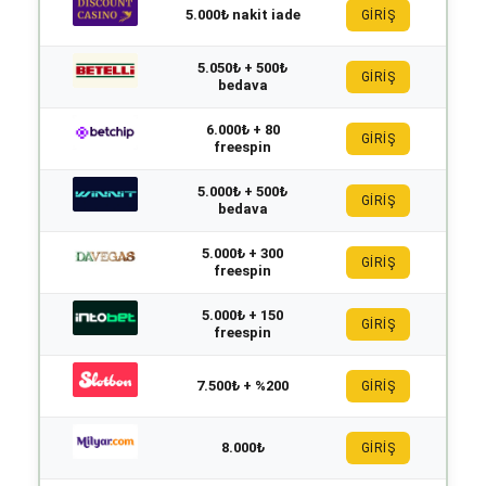
5.000₺ nakit iade
GİRİŞ
5.050₺ + 500₺
GİRİŞ
bedava
6.000₺ + 80
GİRİŞ
freespin
5.000₺ + 500₺
GİRİŞ
bedava
5.000₺ + 300
GİRİŞ
freespin
5.000₺ + 150
GİRİŞ
freespin
7.500₺ + %200
GİRİŞ
8.000₺
GİRİŞ