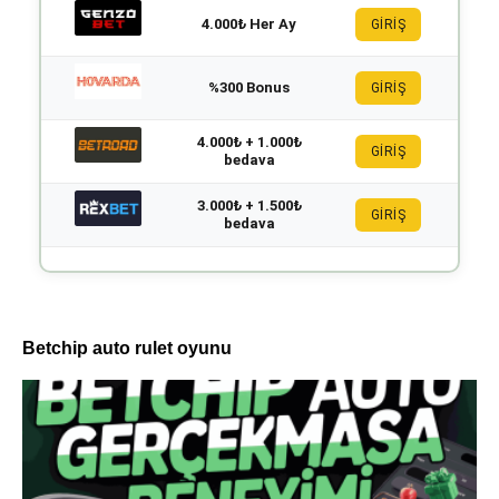
4.000₺ Her Ay
GİRİŞ
%300 Bonus
GİRİŞ
4.000₺ + 1.000₺
GİRİŞ
bedava
3.000₺ + 1.500₺
GİRİŞ
bedava
Betchip auto rulet oyunu