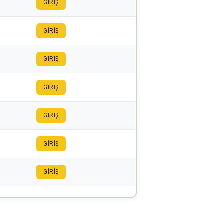
GİRİŞ
GİRİŞ
GİRİŞ
GİRİŞ
GİRİŞ
GİRİŞ
GİRİŞ