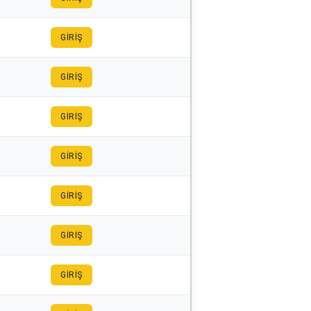
GİRİŞ
GİRİŞ
GİRİŞ
GİRİŞ
GİRİŞ
GİRİŞ
GİRİŞ