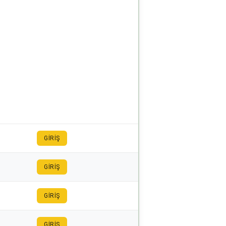
GİRİŞ
GİRİŞ
GİRİŞ
GİRİŞ