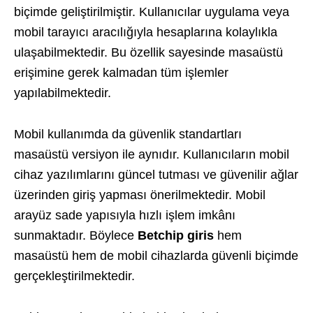
biçimde geliştirilmiştir. Kullanıcılar uygulama veya
mobil tarayıcı aracılığıyla hesaplarına kolaylıkla
ulaşabilmektedir. Bu özellik sayesinde masaüstü
erişimine gerek kalmadan tüm işlemler
yapılabilmektedir.
Mobil kullanımda da güvenlik standartları
masaüstü versiyon ile aynıdır. Kullanıcıların mobil
cihaz yazılımlarını güncel tutması ve güvenilir ağlar
üzerinden giriş yapması önerilmektedir. Mobil
arayüz sade yapısıyla hızlı işlem imkânı
sunmaktadır. Böylece
Betchip giris
hem
masaüstü hem de mobil cihazlarda güvenli biçimde
gerçekleştirilmektedir.