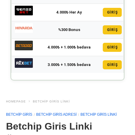
4.000₺ Her Ay
GİRİŞ
%300 Bonus
GİRİŞ
4.000₺ + 1.000₺ bedava
GİRİŞ
3.000₺ + 1.500₺ bedava
GİRİŞ
HOMEPAGE
BETCHIP GIRIS LINKI
BETCHIP GIRIS
BETCHIP GIRIS ADRESI
BETCHIP GIRIS LINKI
Betchip Giris Linki