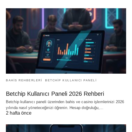
BAHIS REHBERLERI
BETCHIP KULLANICI PANELI
Betchip Kullanıcı Paneli 2026 Rehberi
Betchip kullanıcı paneli üzerinden bahis ve casino işlemlerinizi 2026
yılında nasıl yöneteceğinizi öğrenin. Hesap doğruluğu,…
2 hafta önce