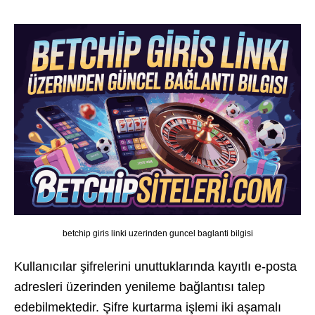
betchip giris linki uzerinden guncel baglanti bilgisi
Kullanıcılar şifrelerini unuttuklarında kayıtlı e-posta
adresleri üzerinden yenileme bağlantısı talep
edebilmektedir. Şifre kurtarma işlemi iki aşamalı