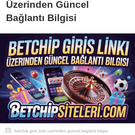
Üzerinden Güncel
Bağlantı Bilgisi
betchip giris linki uzerinden guncel baglanti bilgisi