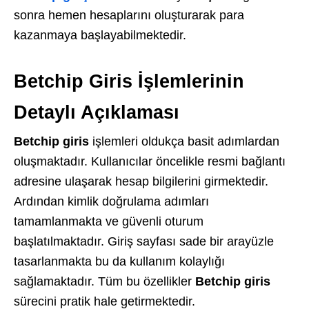
sonra hemen hesaplarını oluşturarak para
kazanmaya başlayabilmektedir.
Betchip Giris İşlemlerinin
Detaylı Açıklaması
Betchip giris
işlemleri oldukça basit adımlardan
oluşmaktadır. Kullanıcılar öncelikle resmi bağlantı
adresine ulaşarak hesap bilgilerini girmektedir.
Ardından kimlik doğrulama adımları
tamamlanmakta ve güvenli oturum
başlatılmaktadır. Giriş sayfası sade bir arayüzle
tasarlanmakta bu da kullanım kolaylığı
sağlamaktadır. Tüm bu özellikler
Betchip giris
sürecini pratik hale getirmektedir.