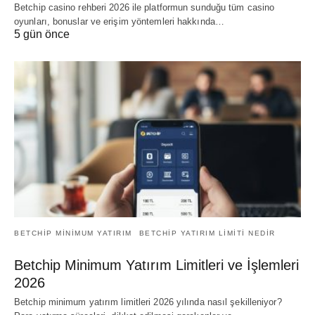
Betchip casino rehberi 2026 ile platformun sunduğu tüm casino
oyunları, bonuslar ve erişim yöntemleri hakkında…
5 gün önce
BETCHIP MINIMUM YATIRIM
BETCHIP YATIRIM LIMITI NEDIR
Betchip Minimum Yatırım Limitleri ve İşlemleri
2026
Betchip minimum yatırım limitleri 2026 yılında nasıl şekilleniyor?