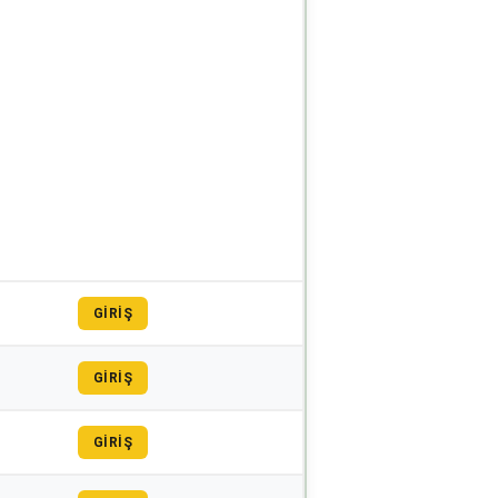
GİRİŞ
GİRİŞ
GİRİŞ