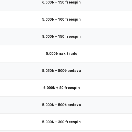
6.500₺ + 150 freespin
5.000₺ + 100 freespin
8.000₺ + 150 freespin
5.000₺ nakit iade
5.050₺ + 500₺ bedava
6.000₺ + 80 freespin
5.000₺ + 500₺ bedava
5.000₺ + 300 freespin