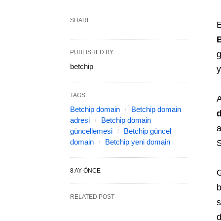
SHARE
E
PUBLISHED BY
g
betchip
y
TAGS:
A
Betchip domain
Betchip domain
d
adresi
Betchip domain
a
güncellemesi
Betchip güncel
domain
Betchip yeni domain
S
8 AY ÖNCE
G
b
RELATED POST
s
d