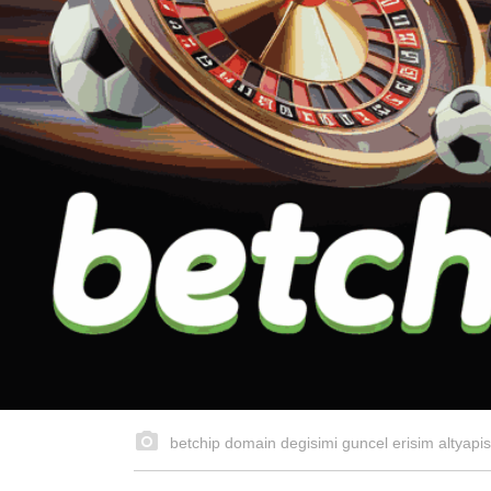
betchip domain degisimi guncel erisim altyapis