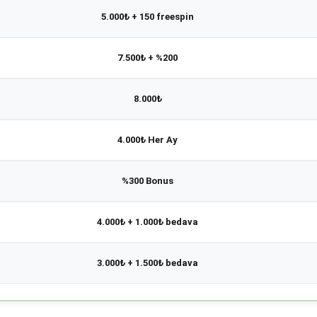
5.000₺ + 150 freespin
7.500₺ + %200
8.000₺
4.000₺ Her Ay
%300 Bonus
4.000₺ + 1.000₺ bedava
3.000₺ + 1.500₺ bedava