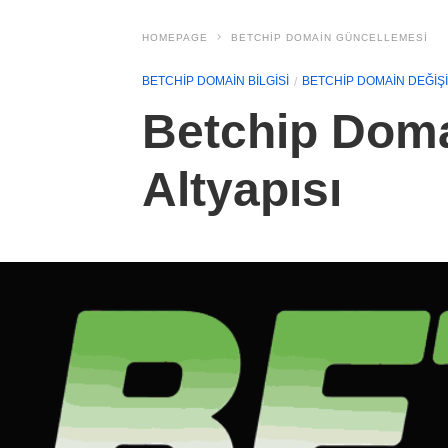
HOMEPAGE
BETCHIP DOMAIN GÜNCELLEMESI
BETCHIP DOMAIN BILGISI
BETCHIP DOMAIN DEĞIŞI
Betchip Doma
Altyapısı